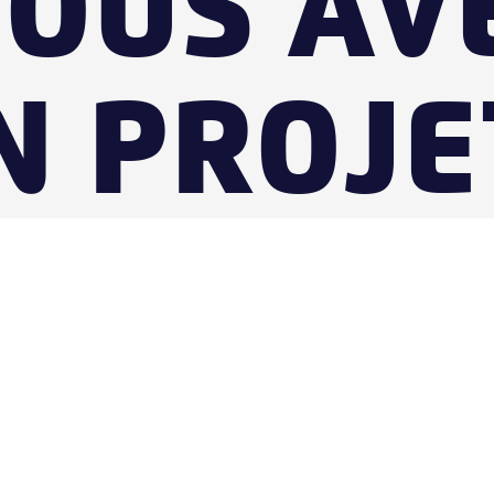
OUS AV
N PROJE
ONTACTEZ-NOUS
OU LAISSEZ-NO
RAPPELER
 BP10043 59187 DECHY
el. +33(0)3 27 98 67 95