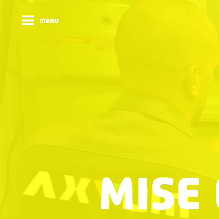
menu
MISE