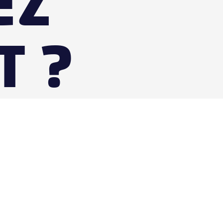
EZ
T ?
US VOUS